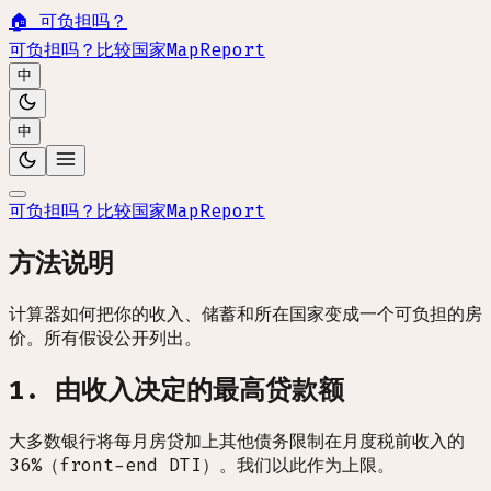
🏠
可负担吗？
可负担吗？
比较国家
Map
Report
中
中
可负担吗？
比较国家
Map
Report
方法说明
计算器如何把你的收入、储蓄和所在国家变成一个可负担的房
价。所有假设公开列出。
1. 由收入决定的最高贷款额
大多数银行将每月房贷加上其他债务限制在月度税前收入的
36%（front-end DTI）。我们以此作为上限。