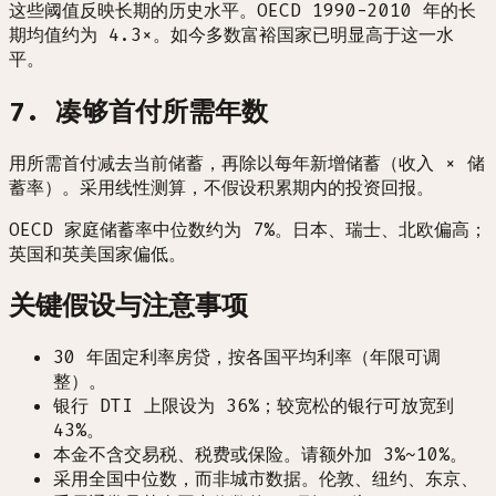
这些阈值反映长期的历史水平。OECD 1990-2010 年的长
期均值约为 4.3×。如今多数富裕国家已明显高于这一水
平。
7. 凑够首付所需年数
用所需首付减去当前储蓄，再除以每年新增储蓄（收入 × 储
蓄率）。采用线性测算，不假设积累期内的投资回报。
OECD 家庭储蓄率中位数约为 7%。日本、瑞士、北欧偏高；
英国和英美国家偏低。
关键假设与注意事项
30 年固定利率房贷，按各国平均利率（年限可调
整）。
银行 DTI 上限设为 36%；较宽松的银行可放宽到
43%。
本金不含交易税、税费或保险。请额外加 3%~10%。
采用全国中位数，而非城市数据。伦敦、纽约、东京、