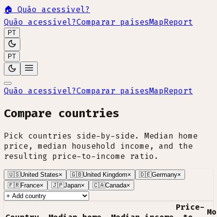
🏠
Quão acessível?
Quão acessível?
Comparar países
Map
Report
PT
PT
Quão acessível?
Comparar países
Map
Report
Compare countries
Pick countries side-by-side. Median home
price, median household income, and the
resulting price-to-income ratio.
🇺🇸
United States
×
🇬🇧
United Kingdom
×
🇩🇪
Germany
×
🇫🇷
France
×
🇯🇵
Japan
×
🇨🇦
Canada
×
Price-
Mo