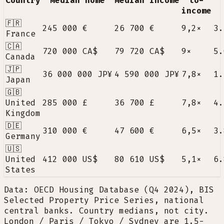
Country
Median home
Median income
to-
income
🇫🇷
245 000 €
26 700 €
9,2
×
3.
France
🇨🇦
720 000 CA$
79 720 CA$
9
×
5.
Canada
🇯🇵
36 000 000 JP¥
4 590 000 JP¥
7,8
×
1.
Japan
🇬🇧
United
285 000 £
36 700 £
7,8
×
4.
Kingdom
🇩🇪
310 000 €
47 600 €
6,5
×
3.
Germany
🇺🇸
United
412 000 US$
80 610 US$
5,1
×
6.
States
Data: OECD Housing Database (Q4 2024), BIS
Selected Property Price Series, national
central banks. Country medians, not city.
London / Paris / Tokyo / Sydney are 1.5-