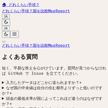
🏠
どれくらい手頃？
どれくらい手頃？
国を比較
Map
Report
JA
JA
どれくらい手頃？
国を比較
Map
Report
よくある質問
短く、平易な答えを心がけています。質問が見つからなけれ
ば GitHub で Issue を立ててください。
入力したデータはどこかに送られますか？
+
なぜ国の中央値は自分の住む都市よりずっと低いのです
か？
+
頭金の最低水準が国によってこれほど違うのはなぜです
か？
+