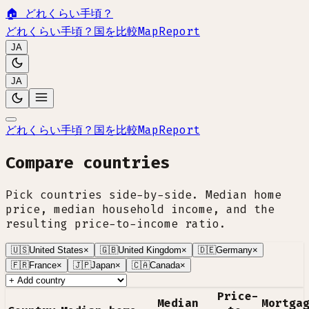
🏠
どれくらい手頃？
どれくらい手頃？
国を比較
Map
Report
JA
JA
どれくらい手頃？
国を比較
Map
Report
Compare countries
Pick countries side-by-side. Median home
price, median household income, and the
resulting price-to-income ratio.
🇺🇸
United States
×
🇬🇧
United Kingdom
×
🇩🇪
Germany
×
🇫🇷
France
×
🇯🇵
Japan
×
🇨🇦
Canada
×
Price-
Median
Mortga