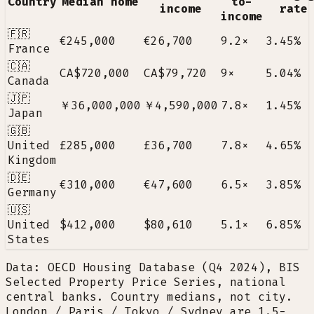
Country
Median home
to-
income
rate
income
🇫🇷
€245,000
€26,700
9.2
×
3.45
%
France
🇨🇦
CA$720,000
CA$79,720
9
×
5.04
%
Canada
🇯🇵
￥36,000,000
￥4,590,000
7.8
×
1.45
%
Japan
🇬🇧
United
£285,000
£36,700
7.8
×
4.65
%
Kingdom
🇩🇪
€310,000
€47,600
6.5
×
3.85
%
Germany
🇺🇸
United
$412,000
$80,610
5.1
×
6.85
%
States
Data: OECD Housing Database (Q4 2024), BIS
Selected Property Price Series, national
central banks. Country medians, not city.
London / Paris / Tokyo / Sydney are 1.5-