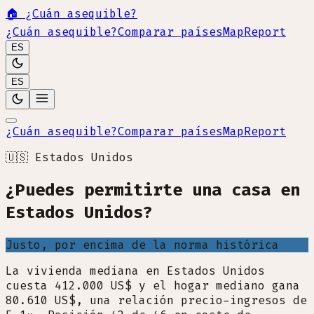
🏠
¿Cuán asequible?
¿Cuán asequible?
Comparar países
Map
Report
ES
ES
¿Cuán asequible?
Comparar países
Map
Report
🇺🇸
Estados Unidos
¿Puedes permitirte una casa en
Estados Unidos?
Justo, por encima de la norma histórica
La vivienda mediana en Estados Unidos
cuesta 412.000 US$ y el hogar mediano gana
80.610 US$, una relación precio-ingresos de