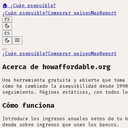
🏠
¿Cuán asequible?
¿Cuán asequible?
Comparar países
Map
Report
ES
ES
¿Cuán asequible?
Comparar países
Map
Report
Acerca de howaffordable.org
Una herramienta gratuita y abierta que toma 
cómo ha cambiado la asequibilidad desde 1990
seguimiento. Páginas estáticas, con todos lo
Cómo funciona
Introduce los ingresos anuales netos de tu h
deuda sobre ingresos que usan los bancos.