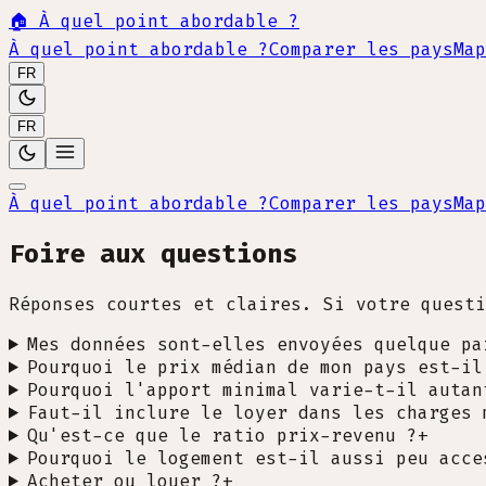
🏠
À quel point abordable ?
À quel point abordable ?
Comparer les pays
Map
FR
FR
À quel point abordable ?
Comparer les pays
Map
Foire aux questions
Réponses courtes et claires. Si votre questi
Mes données sont-elles envoyées quelque pa
Pourquoi le prix médian de mon pays est-il
Pourquoi l'apport minimal varie-t-il autan
Faut-il inclure le loyer dans les charges 
Qu'est-ce que le ratio prix-revenu ?
+
Pourquoi le logement est-il aussi peu acce
Acheter ou louer ?
+