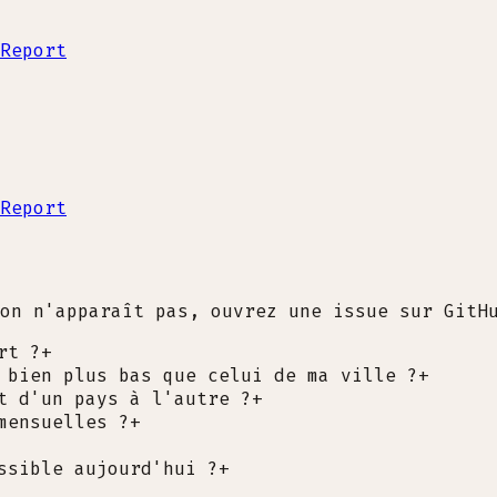
Report
Report
on n'apparaît pas, ouvrez une issue sur GitH
rt ?
+
 bien plus bas que celui de ma ville ?
+
t d'un pays à l'autre ?
+
mensuelles ?
+
ssible aujourd'hui ?
+