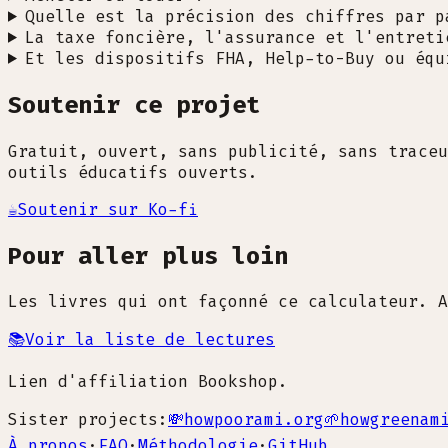
Quelle est la précision des chiffres par p
La taxe foncière, l'assurance et l'entreti
Et les dispositifs FHA, Help-to-Buy ou équ
Soutenir ce projet
Gratuit, ouvert, sans publicité, sans traceu
outils éducatifs ouverts.
☕
Soutenir sur Ko-fi
Pour aller plus loin
Les livres qui ont façonné ce calculateur. A
📚
Voir la liste de lectures
Lien d'affiliation Bookshop.
Sister projects:
💸
howpoorami.org
🌱
howgreenam
À propos
·
FAQ
·
Méthodologie
·
GitHub